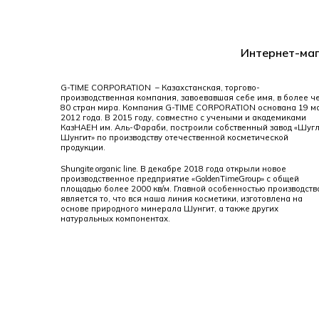
Интернет-маг
G-TIME CORPORATION – Казахстанская, торгово-
производственная компания, завоевавшая себе имя, в более ч
80 стран мира. Компания G-TIME CORPORATION основана 19 м
2012 года. В 2015 году, совместно с учеными и академиками
КазНАЕН им. Аль-Фараби, построили собственный завод «Шуг
Шунгит» по производству отечественной косметической
продукции.
Shungite organic line. В декабре 2018 года открыли новое
производственное предприятие «GoldenTimeGroup» с общей
площадью более 2000 кв/м. Главной особенностью производств
является то, что вся наша линия косметики, изготовлена на
основе природного минерала Шунгит, а также других
натуральных компонентах.