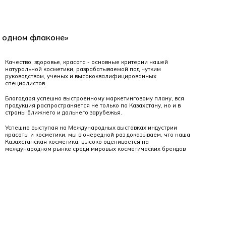
в одном флаконе»
Качество, здоровье, красота - основные критерии нашей
натуральной косметики, разрабатываемой под чутким
руководством, ученых и высококвалифицированных
специалистов.
Благодаря успешно выстроенному маркетинговому плану, вся
продукция распространяется не только по Казахстану, но и в
страны ближнего и дальнего зарубежья.
Успешно выступая на Международных выставках индустрии
красоты и косметики, мы в очередной раз доказываем, что наша
Казахстанская косметика, высоко оценивается на
международном рынке среди мировых косметических брендов