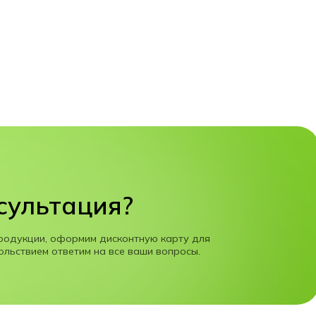
сультация?
родукции, оформим дисконтную карту для
ольствием ответим на все ваши вопросы.