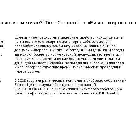
азин косметики G-Time Corporation. «Бизнес и красота 
Шунгит имеет редкостные целебные свойства, находящиеся в
ем
нем и все это благодаря нашему горно-добывающему и
ая
перерабатывающему комбинату «ЭкоХим», занимающийся
добычей минерала Шунгит. На сегодняшний день наши заводы
ла
выпускают более 50 наименований продукции, это: кремы для
лица, рук и ног, косметические бальзамы, шампуни, гели для
душа, зубные пасты, скрабы, маски для лица, лосьоны для тела,
мыло, профилактические кремы, гигиенические прокладки и
многое другое.
а
В 2019 году в апреле месяце, компания приобрела собственный
Бизнес Центр и мульти брендовый автосалон G-
TIMECORPORATION. Также компания имеет свою собственную
многопрофильную туристическую компанию G-TIMETRAVEL.