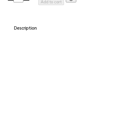
Add to cart
Description
Лифтинг - крем это комплексное решение для утомленной ко
технологии Hyaluronic Filling Spheres, позволяюшая получит
разглаживания и выпрямления морщин. Также крем позволяет
купероза на лице.