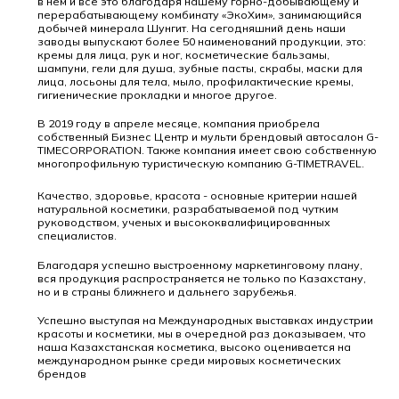
в нем и все это благодаря нашему горно-добывающему и
перерабатывающему комбинату «ЭкоХим», занимающийся
добычей минерала Шунгит. На сегодняшний день наши
заводы выпускают более 50 наименований продукции, это:
кремы для лица, рук и ног, косметические бальзамы,
шампуни, гели для душа, зубные пасты, скрабы, маски для
лица, лосьоны для тела, мыло, профилактические кремы,
гигиенические прокладки и многое другое.
В 2019 году в апреле месяце, компания приобрела
собственный Бизнес Центр и мульти брендовый автосалон G-
TIMECORPORATION. Также компания имеет свою собственную
многопрофильную туристическую компанию G-TIMETRAVEL.
Качество, здоровье, красота - основные критерии нашей
натуральной косметики, разрабатываемой под чутким
руководством, ученых и высококвалифицированных
специалистов.
Благодаря успешно выстроенному маркетинговому плану,
вся продукция распространяется не только по Казахстану,
но и в страны ближнего и дальнего зарубежья.
Успешно выступая на Международных выставках индустрии
красоты и косметики, мы в очередной раз доказываем, что
наша Казахстанская косметика, высоко оценивается на
международном рынке среди мировых косметических
брендов