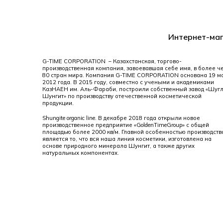
Интернет-маг
G-TIME CORPORATION – Казахстанская, торгово-
производственная компания, завоевавшая себе имя, в более ч
80 стран мира. Компания G-TIME CORPORATION основана 19 м
2012 года. В 2015 году, совместно с учеными и академиками
КазНАЕН им. Аль-Фараби, построили собственный завод «Шуг
Шунгит» по производству отечественной косметической
продукции.
Shungite organic line. В декабре 2018 года открыли новое
производственное предприятие «GoldenTimeGroup» с общей
площадью более 2000 кв/м. Главной особенностью производств
является то, что вся наша линия косметики, изготовлена на
основе природного минерала Шунгит, а также других
натуральных компонентах.