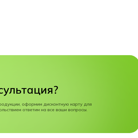
сультация?
родукции, оформим дисконтную карту для
ольствием ответим на все ваши вопросы.