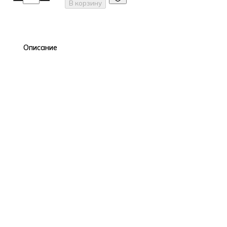
В корзину
Описание
Благодаря инновационной формуле, крем идеально подходи
факторов стресса. Крем имеет мощный успокаивающий и ув
круги под глазами, улучшает тон кожи и оказывает регенери
свойствами УФ защиты кожи.