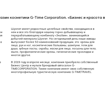
азин косметики G-Time Corporation. «Бизнес и красота 
Шунгит имеет редкостные целебные свойства, находящиеся в
ем
нем и все это благодаря нашему горно-добывающему и
ая
перерабатывающему комбинату «ЭкоХим», занимающийся
добычей минерала Шунгит. На сегодняшний день наши заводы
ла
выпускают более 50 наименований продукции, это: кремы для
лица, рук и ног, косметические бальзамы, шампуни, гели для
душа, зубные пасты, скрабы, маски для лица, лосьоны для тела,
мыло, профилактические кремы, гигиенические прокладки и
многое другое.
а
В 2019 году в апреле месяце, компания приобрела собственный
Бизнес Центр и мульти брендовый автосалон G-
TIMECORPORATION. Также компания имеет свою собственную
многопрофильную туристическую компанию G-TIMETRAVEL.