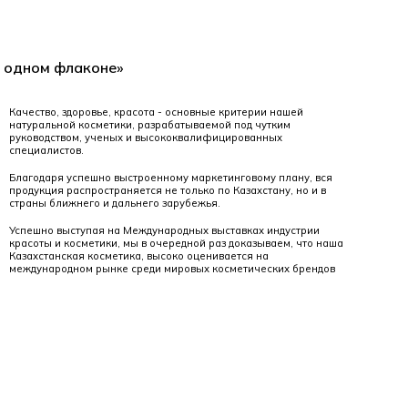
в одном флаконе»
Качество, здоровье, красота - основные критерии нашей
натуральной косметики, разрабатываемой под чутким
руководством, ученых и высококвалифицированных
специалистов.
Благодаря успешно выстроенному маркетинговому плану, вся
продукция распространяется не только по Казахстану, но и в
страны ближнего и дальнего зарубежья.
Успешно выступая на Международных выставках индустрии
красоты и косметики, мы в очередной раз доказываем, что наша
Казахстанская косметика, высоко оценивается на
международном рынке среди мировых косметических брендов